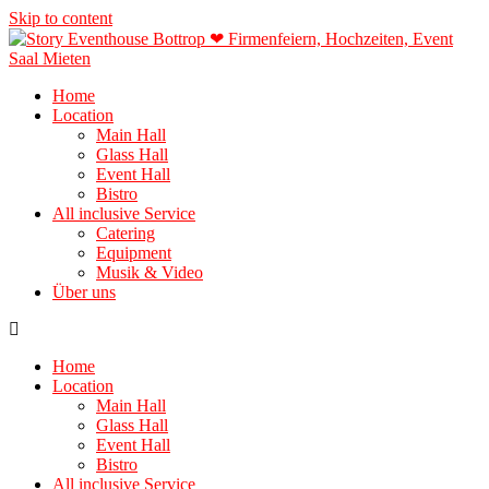
Skip to content
Home
Location
Main Hall
Glass Hall
Event Hall
Bistro
All inclusive Service
Catering
Equipment
Musik & Video
Über uns
Home
Location
Main Hall
Glass Hall
Event Hall
Bistro
All inclusive Service