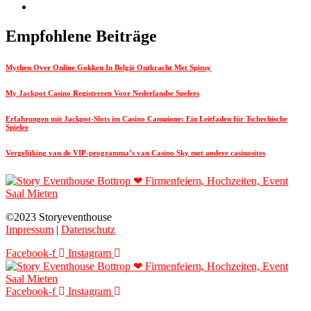
Empfohlene Beiträge
Mythen Over Online Gokken In België Ontkracht Met Spinsy
My Jackpot Casino Registreren Voor Nederlandse Spelers
Erfahrungen mit Jackpot-Slots im Casino Campione: Ein Leitfaden für Tschechische
Spieler
Vergelijking van de VIP-programma’s van Casino Sky met andere casinosites
©2023 Storyeventhouse
Impressum
|
Datenschutz
Facebook-f
Instagram
Facebook-f
Instagram